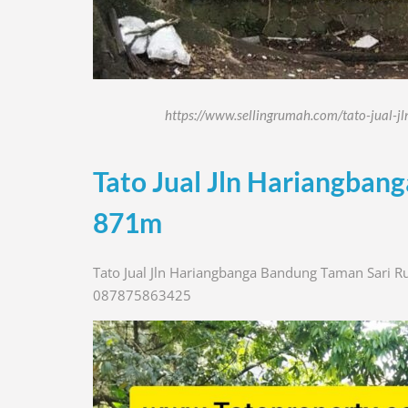
https://www.sellingrumah.com/tato-jual
Tato Jual Jln Hariangba
871m
Tato Jual Jln Hariangbanga Bandung Taman Sari R
087875863425