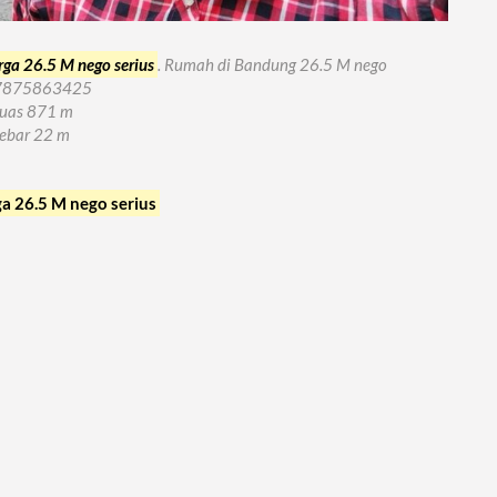
rga 26.5 M nego serius
. Rumah di Bandung 26.5 M nego
7875863425
uas 871 m
lebar 22 m
a 26.5 M nego serius