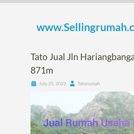
Skip
to
content
www.Sellingrumah.
Tato Jual Jln Hariangban
871m
July 25, 2023
Tatorumah