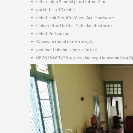
Lebar jalan 2 mobil plus trotoar 3 m
parkir bisa 10 mobil
dekat HokBen,JCo Maco, Ace Hardware
Universitas Unisba, Cafe dan Restoran
dekat Perbankan
Kawasan ramai dan strategis
peminat hubungi segera Tato di
087875863425 survey dan nego langsung bisa K