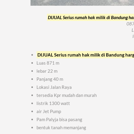
DIJUAL Serius rumah hak milik di Bandung ha
08
L
DIJUAL Serius rumah hak milik di Bandung harg
Luas 871 m
lebar 22 m
Panjang 40 m
Lokasi Jalan Raya
tersedia Kpr mudah dan murah
listrik 1300 watt
air Jet Pump
Pam Palyja bisa pasang
bentuk tanah memanjang