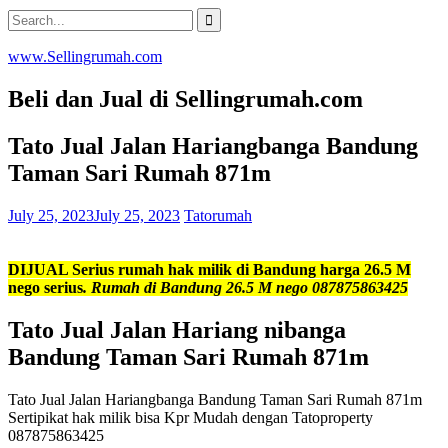
Skip
Search
to
for:
content
www.Sellingrumah.com
Beli dan Jual di Sellingrumah.com
Tato Jual Jalan Hariangbanga Bandung
Taman Sari Rumah 871m
July 25, 2023
July 25, 2023
Tatorumah
DIJUAL Serius rumah hak milik di Bandung harga 26.5 M
nego serius
. Rumah di Bandung 26.5 M nego 087875863425
Tato Jual Jalan Hariang nibanga
Bandung Taman Sari Rumah 871m
Tato Jual Jalan Hariangbanga Bandung Taman Sari Rumah 871m
Sertipikat hak milik bisa Kpr Mudah dengan Tatoproperty
087875863425