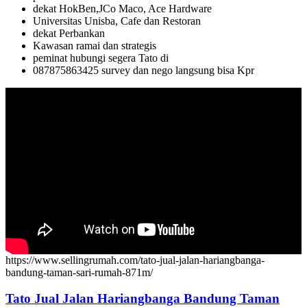
dekat HokBen,JCo Maco, Ace Hardware
Universitas Unisba, Cafe dan Restoran
dekat Perbankan
Kawasan ramai dan strategis
peminat hubungi segera Tato di
087875863425 survey dan nego langsung bisa Kpr
https://www.sellingrumah.com/tato-jual-jalan-hariangbanga-
bandung-taman-sari-rumah-871m/
Tato Jual Jalan Hariangbanga Bandung Taman