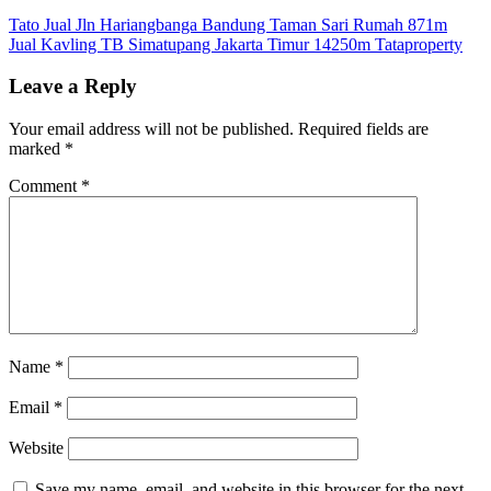
Post
Tato Jual Jln Hariangbanga Bandung Taman Sari Rumah 871m
Jual Kavling TB Simatupang Jakarta Timur 14250m Tataproperty
navigation
Leave a Reply
Your email address will not be published.
Required fields are
marked
*
Comment
*
Name
*
Email
*
Website
Save my name, email, and website in this browser for the next