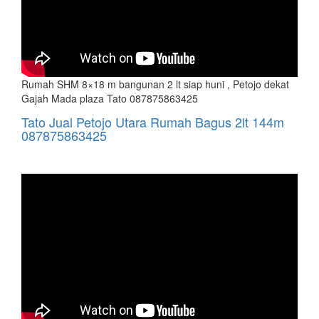
Rumah SHM 8×18 m bangunan 2 lt siap huni , Petojo dekat
Gajah Mada plaza Tato 087875863425
Tato Jual Petojo Utara Rumah Bagus 2lt 144m
087875863425