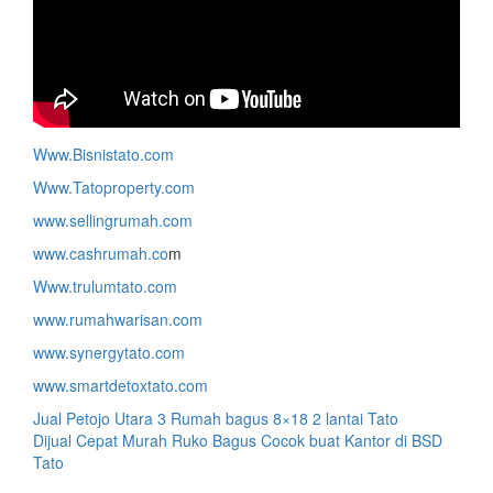
Www.Bisnistato.com
Www.Tatoproperty.com
www.sellingrumah.com
www.cashrumah.co
m
Www.trulumtato.com
www.rumahwarisan.com
www.synergytato.com
www.smartdetoxtato.com
Post
Jual Petojo Utara 3 Rumah bagus 8×18 2 lantai Tato
Dijual Cepat Murah Ruko Bagus Cocok buat Kantor di BSD
navigation
Tato