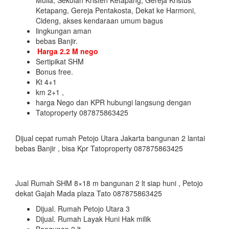
Mulia, Sekolah Kristen Ketapang, Gereja Kristus
Ketapang, Gereja Pentakosta, Dekat ke Harmoni,
Cideng, akses kendaraan umum bagus
lingkungan aman
bebas Banjir.
Harga 2.2 M nego
Sertipikat SHM
Bonus free.
Kt 4+1
km 2+1 ,
harga Nego dan KPR hubungi langsung dengan
Tatoproperty 087875863425
Dijual cepat rumah Petojo Utara Jakarta bangunan 2 lantai
bebas Banjir , bisa Kpr Tatoproperty 087875863425
Jual Rumah SHM 8×18 m bangunan 2 lt siap huni , Petojo
dekat Gajah Mada plaza Tato 087875863425
Dijual. Rumah Petojo Utara 3
Dijual. Rumah Layak Huni Hak milik