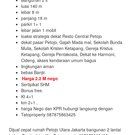
Bangunan 2 lt
luas 140 m
lebar 8 m
panjang 18 m
parkri 1+ 1
lebar jalan 1 mobil
loaksi strategis dekat Resto Central Petojo
dekat pasar Petojo, Gajah Mada mal, Sekolah Bunda
Mulia, Sekolah Kristen Ketapang, Gereja Kristus
Ketapang, Gereja Pentakosta, Dekat ke Harmoni,
Cideng, akses kendaraan umum bagus
lingkungan aman
bebas Banjir.
Harga 2.2 M nego
Sertipikat SHM
Bonus free.
Kt 4+1
km 2+1 ,
harga Nego dan KPR hubungi langsung dengan
Tatoproperty 087875863425
Dijual cepat rumah Petojo Utara Jakarta bangunan 2 lantai