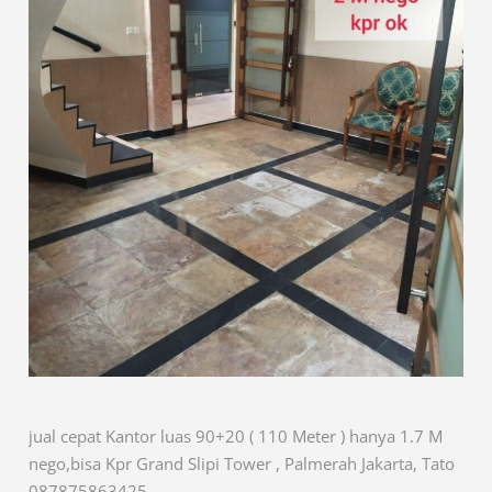
jual cepat Kantor luas 90+20 ( 110 Meter ) hanya 1.7 M
nego,bisa Kpr Grand Slipi Tower , Palmerah Jakarta, Tato
087875863425