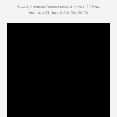
Sewa Apartement Damoci tower Albatros , 2 BR full
Furnish 53jt , Tato. 087875863425