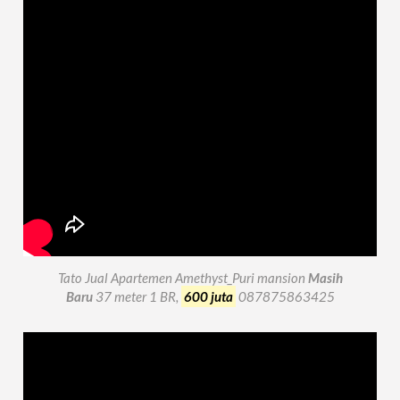
Tato Jual Apartemen Amethyst_Puri mansion
Masih
Baru
37 meter 1 BR,
600 juta
087875863425