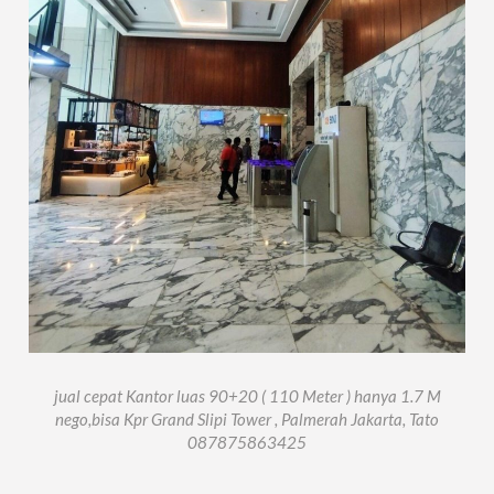
jual cepat Kantor luas 90+20 ( 110 Meter ) hanya 1.7 M
nego,bisa Kpr Grand Slipi Tower , Palmerah Jakarta, Tato
087875863425