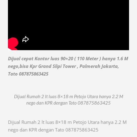
Dijual cepat Kantor luas 90+20 ( 110 Meter ) hanya 1.6 M
nego,bisa Kpr Grand Slipi Tower , Palmerah Jakarta,
Tato 087875863425
Dijual Rumah 2 lt luas 8×18 m Petojo Utara hanya 2.2 M
nego dan KPR dengan Tato 087875863425
Dijual Rumah 2 lt luas 8×18 m Petojo Utara hanya 2.2 M
nego dan KPR dengan Tato 087875863425