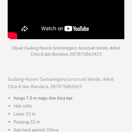
Dijual Gudang Husein Sastranegara Jurumudi benda, dekat
Citra 8 dan Bandara, 087875863425
Gudang Husein Sastranegara Jurumudi benda, dekat
Citra 8 dan Bandara, 087875863425
harga 7.3 m nego dan bisa kpr
Hak milik
Lebar 15 m
Panjang 32 m
Ada back genset 33kva