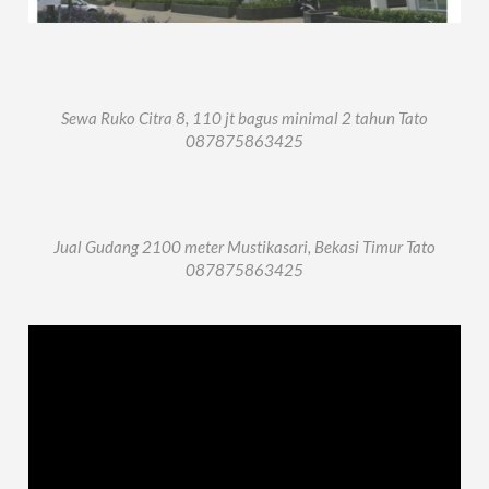
Sewa Ruko Citra 8, 110 jt bagus minimal 2 tahun Tato
087875863425
Jual Gudang 2100 meter Mustikasari, Bekasi Timur Tato
087875863425