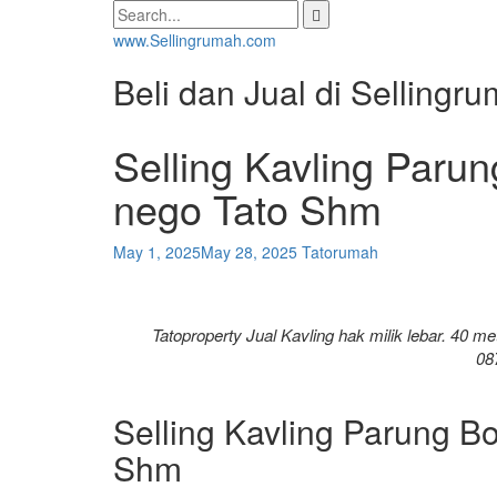
Skip
Search
to
for:
www.Sellingrumah.com
content
Beli dan Jual di Selling
Selling Kavling Paru
nego Tato Shm
May 1, 2025
May 28, 2025
Tatorumah
Tatoproperty Jual Kavling hak milik lebar. 40 m
08
Selling Kavling Parung B
Shm