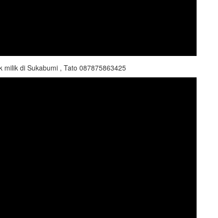
k milik di Sukabumi , Tato 087875863425