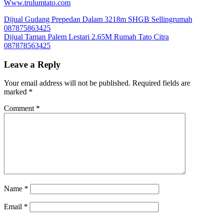
Www.trulumtato.com
Post
Dijual Gudang Prepedan Dalam 3218m SHGB Sellingrumah
087875863425
navigation
Dijual Taman Palem Lestari 2.65M Rumah Tato Citra
087878563425
Leave a Reply
Your email address will not be published.
Required fields are
marked
*
Comment
*
Name
*
Email
*