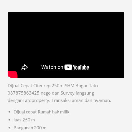
DiJual Cepat Citeurep 250m SHM Bogor Tato
087875863425 nego dan Survey langsung
denganTatoproperty. Transaksi aman dan nyaman.
Dijual cepat Rumah hak milik
luas 250 m
Bangunan 200 m