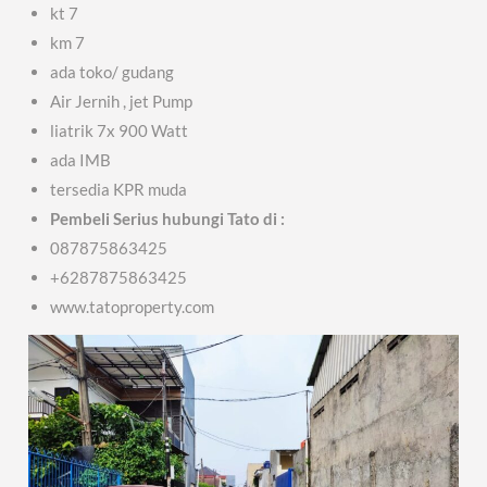
kt 7
km 7
ada toko/ gudang
Air Jernih , jet Pump
liatrik 7x 900 Watt
ada IMB
tersedia KPR muda
Pembeli Serius hubungi Tato di :
087875863425
+6287875863425
www.tatoproperty.com