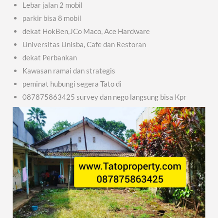
Lebar jalan 2 mobil
parkir bisa 8 mobil
dekat HokBen,JCo Maco, Ace Hardware
Universitas Unisba, Cafe dan Restoran
dekat Perbankan
Kawasan ramai dan strategis
peminat hubungi segera Tato di
087875863425 survey dan nego langsung bisa Kpr