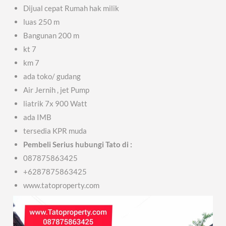
Dijual cepat Rumah hak milik
luas 250 m
Bangunan 200 m
kt 7
km 7
ada toko/ gudang
Air Jernih , jet Pump
liatrik 7x 900 Watt
ada IMB
tersedia KPR muda
Pembeli Serius hubungi Tato di :
087875863425
+6287875863425
www.tatoproperty.com