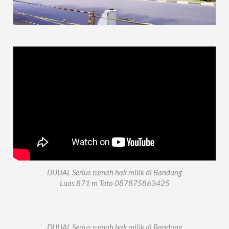
DIJUAL Serius rumah hak milik di Bandung
Luas 871 m Tato 087875863425
DIJUAL Serius rumah hak milik di Bandung