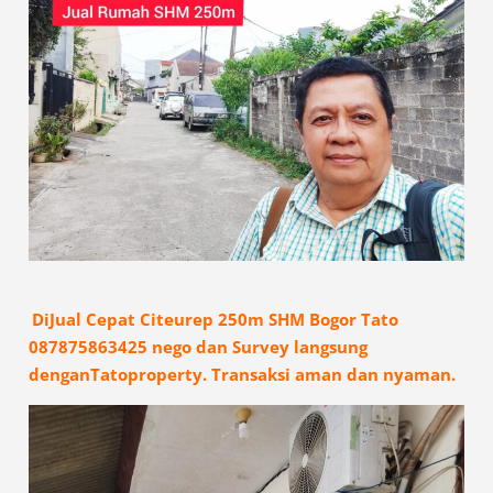
DiJual Cepat Citeurep 250m SHM Bogor Tato
087875863425 nego dan Survey langsung
denganTatoproperty. Transaksi aman dan nyaman.