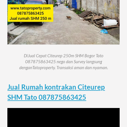
DiJual Cepat Citeurep 250m SHM Bogor Tato
087875863425 nego dan Survey langsung
denganTatoproperty. Transaksi aman dan nyaman.
Jual Rumah kontrakan Citeurep
SHM Tato 087875863425