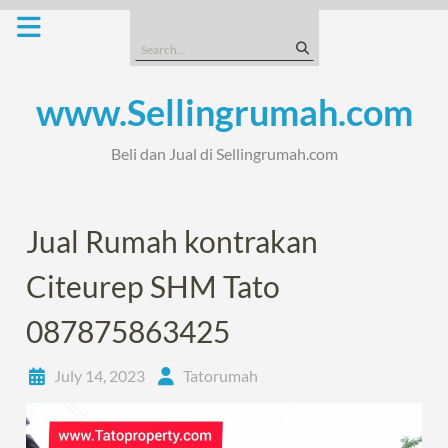
Skip
to
Search
content
for:
www.Sellingrumah.com
Beli dan Jual di Sellingrumah.com
Jual Rumah kontrakan
Citeurep SHM Tato
087875863425
July 14, 2023
Tatorumah