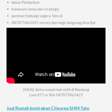
dekat Perbankan
Kawasan ramai dan strategis
peminat hubungi segera Tato di
087875863425 survey dan nego langsung bisa Kpr
DIJUAL Serius rumah hak milik di Bandung
Luas 871 m Tato 087875863425
Jual Rumah kontrakan Citeurep SHM Tato