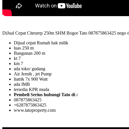
DiJual Cepat Citeurep 250m SHM Bogor Tato 087875863425 nego da
Dijual cepat Rumah hak milik
luas 250 m
Bangunan 200 m
kt 7
km 7
ada toko/ gudang
Air Jernih , jet Pump
liatrik 7x 900 Watt
ada IMB
tersedia KPR muda
Pembeli Serius hubungi Tato di :
087875863425
+6287875863425
www.tatoproperty.com