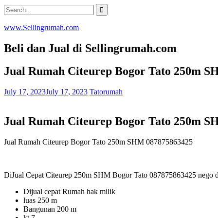
Skip
Search
to
for:
content
www.Sellingrumah.com
Beli dan Jual di Sellingrumah.com
Jual Rumah Citeurep Bogor Tato 250m S
July 17, 2023
July 17, 2023
Tatorumah
Jual Rumah Citeurep Bogor Tato 250m S
Jual Rumah Citeurep Bogor Tato 250m SHM 087875863425
DiJual Cepat Citeurep 250m SHM Bogor Tato 087875863425 nego da
Dijual cepat Rumah hak milik
luas 250 m
Bangunan 200 m
kt 7