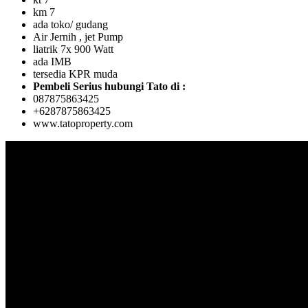
km 7
ada toko/ gudang
Air Jernih , jet Pump
liatrik 7x 900 Watt
ada IMB
tersedia KPR muda
Pembeli Serius hubungi Tato di :
087875863425
+6287875863425
www.tatoproperty.com