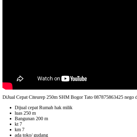
DiJual Cepat Citeurep 250m SHM Bogor Tato 087875863425 nego da
Dijual cepat Rumah hak milik
luas 250 m
Bangunan 200 m
kt 7
km 7
ada toko/ gudang