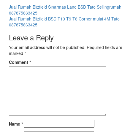
Post
Jual Rumah Blizfield Sinarmas Land BSD Tato Sellingrumah
087875863425
navigation
Jual Rumah Blizfield BSD T10 T9 T8 Corner mulai 4M Tato
087875863425
Leave a Reply
Your email address will not be published.
Required fields are
marked
*
Comment
*
Name
*