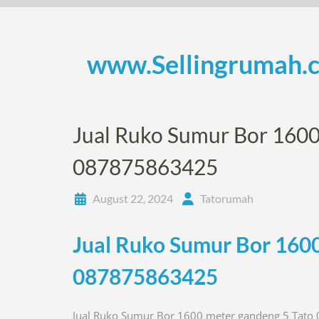
Skip
to
content
www.Sellingrumah.
Jual Ruko Sumur Bor 1600
087875863425
August 22, 2024
Tatorumah
Jual Ruko Sumur Bor 1600
087875863425
Jual Ruko Sumur Bor 1600 meter gandeng 5 Tat