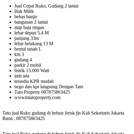
Jual Cepat Ruko, Gudang 2 lantai
Hak Milik
bebas banjir
bangunan 2 lantai
atap baja ringan
lebar depan 5.4 M
panjang 33m
lebar belakang 13 M
bentul tanah L
km 3
gudang 4
parkir 2 mobil
listrik 13.000 Watt
imb ada
tersedia KPR mudah
nego dan kpr langsung Dengan Tato
Tato Property 087875863425
wwwmtatoproperty.com
Tato jual Ruko gudang di bebun Jeruk jln Kali Sekretaris Jakarta
Barat , 087875863425
Tato jual Ruko gudang di bebun Jeruk jln Kali Sekretaris Jakarta