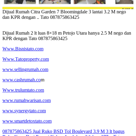
Dijual Rumah Citra Garden 7 Bloomingdale 3 lantai 3.2 M nego
dan KPR dengan .. Tato 087875863425
Dijual Rumah 2 lt luas 8×18 m Petojo Utara hanya 2.5 M nego dan
KPR dengan Tato 087875863425
Www.Bisnistato.com
Www.Tatoproperty.com
www.sellingrumah.com
www.cashrumah.co
m
Www.trulumtato.com
www.rumahwarisan.com
www.synergytato.com
www.smartdetoxtato.com
Post
087875863425 Jual Ruko BSD Tol Boulevard 3.9 M 3 lt bagus