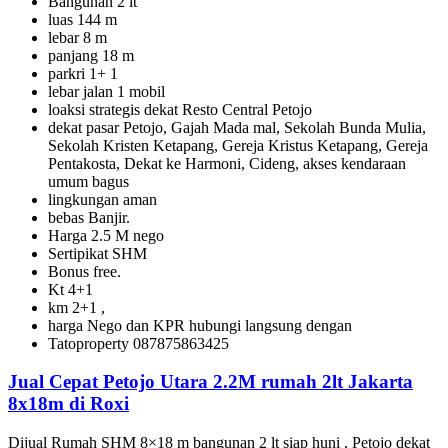
Bangunan 2 lt
luas 144 m
lebar 8 m
panjang 18 m
parkri 1+ 1
lebar jalan 1 mobil
loaksi strategis dekat Resto Central Petojo
dekat pasar Petojo, Gajah Mada mal, Sekolah Bunda Mulia,
Sekolah Kristen Ketapang, Gereja Kristus Ketapang, Gereja
Pentakosta, Dekat ke Harmoni, Cideng, akses kendaraan
umum bagus
lingkungan aman
bebas Banjir.
Harga 2.5 M nego
Sertipikat SHM
Bonus free.
Kt 4+1
km 2+1 ,
harga Nego dan KPR hubungi langsung dengan
Tatoproperty 087875863425
Jual Cepat Petojo Utara 2.2M rumah 2lt Jakarta
8x18m di Roxi
Dijual Rumah SHM 8×18 m bangunan 2 lt siap huni , Petojo dekat