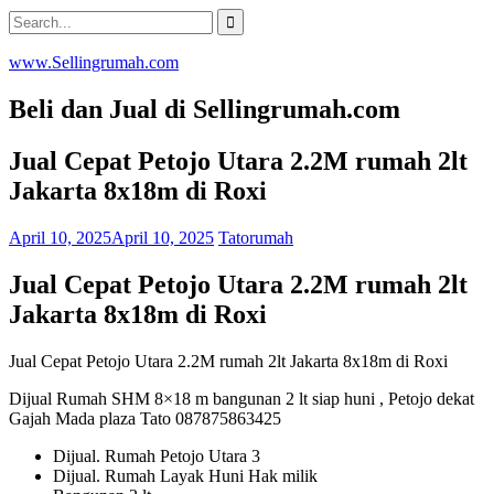
Skip
Search
to
for:
content
www.Sellingrumah.com
Beli dan Jual di Sellingrumah.com
Jual Cepat Petojo Utara 2.2M rumah 2lt
Jakarta 8x18m di Roxi
April 10, 2025
April 10, 2025
Tatorumah
Jual Cepat Petojo Utara 2.2M rumah 2lt
Jakarta 8x18m di Roxi
Jual Cepat Petojo Utara 2.2M rumah 2lt Jakarta 8x18m di Roxi
Dijual Rumah SHM 8×18 m bangunan 2 lt siap huni , Petojo dekat
Gajah Mada plaza Tato 087875863425
Dijual. Rumah Petojo Utara 3
Dijual. Rumah Layak Huni Hak milik