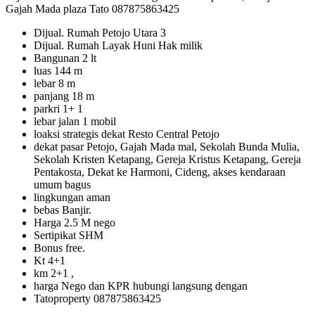
Gajah Mada plaza Tato 087875863425
Dijual. Rumah Petojo Utara 3
Dijual. Rumah Layak Huni Hak milik
Bangunan 2 lt
luas 144 m
lebar 8 m
panjang 18 m
parkri 1+ 1
lebar jalan 1 mobil
loaksi strategis dekat Resto Central Petojo
dekat pasar Petojo, Gajah Mada mal, Sekolah Bunda Mulia,
Sekolah Kristen Ketapang, Gereja Kristus Ketapang, Gereja
Pentakosta, Dekat ke Harmoni, Cideng, akses kendaraan
umum bagus
lingkungan aman
bebas Banjir.
Harga 2.5 M nego
Sertipikat SHM
Bonus free.
Kt 4+1
km 2+1 ,
harga Nego dan KPR hubungi langsung dengan
Tatoproperty 087875863425