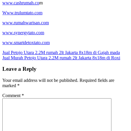
www.cashrumah.co
m
Www.trulumtato.com
www.rumahwarisan.com
www.synergytato.com
www.smartdetoxtato.com
Post
Jual Petojo Utara 2.2M rumah 2lt Jakarta 8x18m di Gajah mada
Jual Murah Petojo Utara 2.2M rumah 2lt Jakarta 8x18m di Roxi
navigation
Leave a Reply
Your email address will not be published.
Required fields are
marked
*
Comment
*