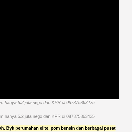
00m hanya 5.2 juta nego dan KPR di 087875863425
00m hanya 5.2 juta nego dan KPR di 087875863425
ngah. Byk perumahan elite, pom bensin dan berbagai pusat