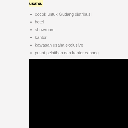
usaha.
cocok untuk Gudang distribusi
hotel
showroom
kantor
kawasan usaha exclusive
pusat pelatihan dan kantor cabang