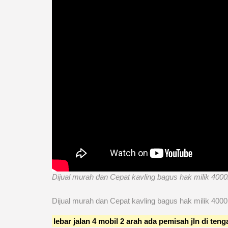
Dijual murah dan Cepat kavling bagus hak milik 40
Dijual murah dan Cepat kavling bagus hak milik 40
lebar jalan 4 mobil 2 arah ada pemisah jln di te