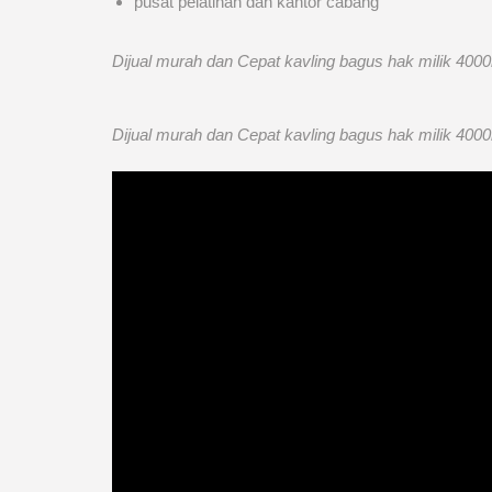
pusat pelatihan dan kantor cabang
Dijual murah dan Cepat kavling bagus hak milik 40
Dijual murah dan Cepat kavling bagus hak milik 40