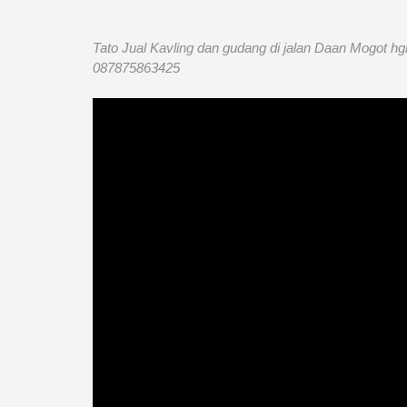
Tato Jual Kavling dan gudang di jalan Daan Mogot h
087875863425