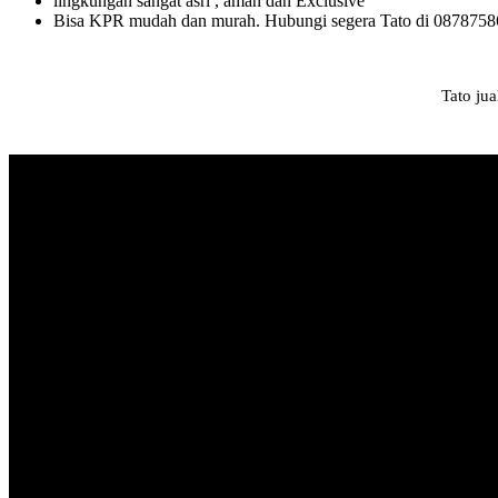
lingkungan sangat asri , aman dan Exclusive
Bisa KPR mudah dan murah. Hubungi segera Tato di 087875
Tato ju