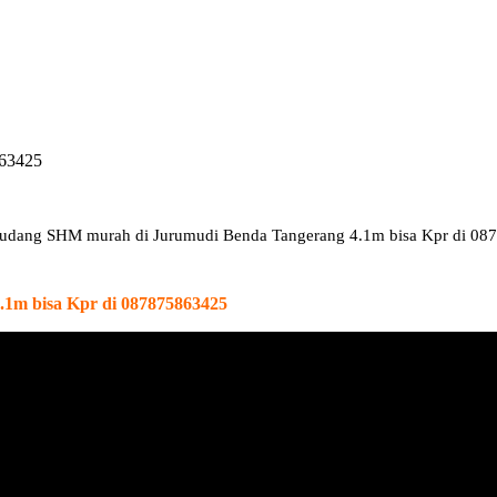
863425
Gudang SHM murah di Jurumudi Benda Tangerang 4.1m bisa Kpr di 0
1m bisa Kpr di 087875863425