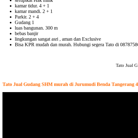
sertipikat Hak milik
kamar tidur. 4 + 1
kamar mandi. 2 + 1
Parkir. 2 + 4
Gudang 1
luas bangunan. 300 m
bebas banjir
lingkungan sangat asri , aman dan Exclusive
Bisa KPR mudah dan murah. Hubungi segera Tato di 087875
Tato Jual 
Tato Jual Gudang SHM murah di Jurumudi Benda Tangerang 4.